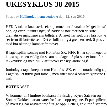
UKESYKLUS 38 2015
Postet av
Hallingdal menn senior A
den
12. sep 2015
HFK A tok en knallsterk seier hjemme mot Jevnaker. Meget bra ståt
opp, og etter litt utur i høst, så hadde vi noe mer hell de siste
dramatiske minuttene enn tidligere. A laget har spilt bra i høst og vi
ser frem til fortsettelsen. Det er fullt mulig å greie en sterk 6 plass,
med bra økter og kamper fremover.
B laget spiller søndag mot Hønefoss SK, HFK B har spilt meget br
i høst og er i en veldig fin steam om dagen. 3 plassen er innenfor
rekkevidde og med full klaff utover kanskje andre også.
Juniorlaget tapte knepent mot Hønefoss SK, et noe unødvendig tap
Laget spillet tidvis god fotball, men sliter med å omsette sjansene i
mål.
BØTEKASSE
Vi kommer til å innføre bøtekasse fra tirsdag, Kyrre Sataøen og
Sondre Dokken har ansvaret for å sette opp reglene. Et par spillere
på hvert lag har ansvaret for å følge opp. Dette gjør vi for å stramm