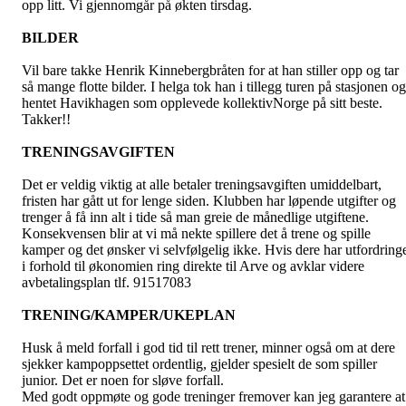
opp litt. Vi gjennomgår på økten tirsdag.
BILDER
Vil bare takke Henrik Kinnebergbråten for at han stiller opp og tar
så mange flotte bilder. I helga tok han i tillegg turen på stasjonen og
hentet Havikhagen som opplevede kollektivNorge på sitt beste.
Takker!!
TRENINGSAVGIFTEN
Det er veldig viktig at alle betaler treningsavgiften umiddelbart,
fristen har gått ut for lenge siden. Klubben har løpende utgifter og
trenger å få inn alt i tide så man greie de månedlige utgiftene.
Konsekvensen blir at vi må nekte spillere det å trene og spille
kamper og det ønsker vi selvfølgelig ikke. Hvis dere har utfordring
i forhold til økonomien ring direkte til Arve og avklar videre
avbetalingsplan tlf. 91517083
TRENING/KAMPER/UKEPLAN
Husk å meld forfall i god tid til rett trener, minner også om at dere
sjekker kampoppsettet ordentlig, gjelder spesielt de som spiller
junior. Det er noen for sløve forfall.
Med godt oppmøte og gode treninger fremover kan jeg garantere at