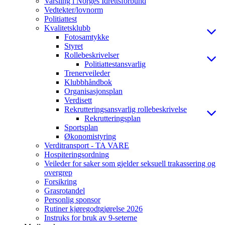
Varsling i Norges Idrettsforbund
Vedtekter/lovnorm
Politiattest
Kvalitetsklubb
Fotosamtykke
Styret
Rollebeskrivelser
Politiattestansvarlig
Trenerveileder
Klubbhåndbok
Organisasjonsplan
Verdisett
Rekrutteringsansvarlig rollebeskrivelse
Rekrutteringsplan
Sportsplan
Økonomistyring
Verditransport - TA VARE
Hospiteringsordning
Veileder for saker som gjelder seksuell trakassering og
overgrep
Forsikring
Grasrotandel
Personlig sponsor
Rutiner kjøregodtgjørelse 2026
Instruks for bruk av 9-seterne