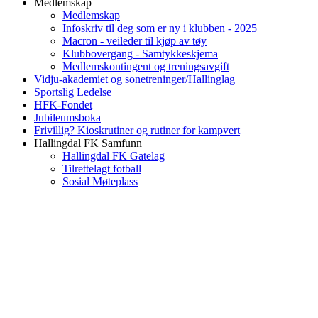
Medlemskap
Medlemskap
Infoskriv til deg som er ny i klubben - 2025
Macron - veileder til kjøp av tøy
Klubbovergang - Samtykkeskjema
Medlemskontingent og treningsavgift
Vidju-akademiet og sonetreninger/Hallinglag
Sportslig Ledelse
HFK-Fondet
Jubileumsboka
Frivillig? Kioskrutiner og rutiner for kampvert
Hallingdal FK Samfunn
Hallingdal FK Gatelag
Tilrettelagt fotball
Sosial Møteplass