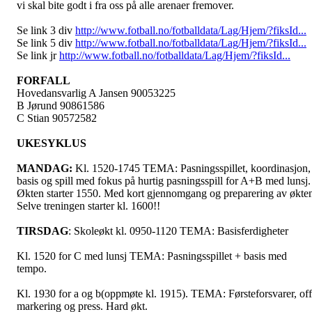
vi skal bite godt i fra oss på alle arenaer fremover.
Se link 3 div
http://www.fotball.no/fotballdata/Lag/Hjem/?fiksId...
Se link 5 div
http://www.fotball.no/fotballdata/Lag/Hjem/?fiksId...
Se link jr
http://www.fotball.no/fotballdata/Lag/Hjem/?fiksId...
FORFALL
Hovedansvarlig A Jansen 90053225
B Jørund 90861586
C Stian 90572582
UKESYKLUS
MANDAG:
Kl. 1520-1745 TEMA: Pasningsspillet, koordinasjon,
basis og spill med fokus på hurtig pasningsspill for A+B med lunsj.
Økten starter 1550. Med kort gjennomgang og preparering av økte
Selve treningen starter kl. 1600!!
TIRSDAG
: Skoleøkt kl. 0950-1120 TEMA: Basisferdigheter
Kl. 1520 for C med lunsj TEMA: Pasningsspillet + basis med
tempo.
Kl. 1930 for a og b(oppmøte kl. 1915). TEMA: Førsteforsvarer, off
markering og press. Hard økt.