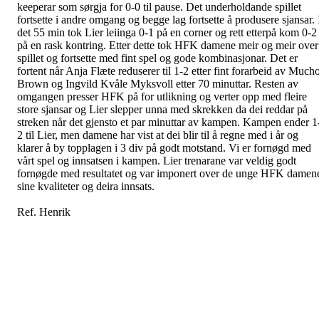
keeperar som sørgja for 0-0 til pause. Det underholdande spillet
fortsette i andre omgang og begge lag fortsette å produsere sjansar. 
det 55 min tok Lier leiinga 0-1 på en corner og rett etterpå kom 0-2
på en rask kontring. Etter dette tok HFK damene meir og meir over
spillet og fortsette med fint spel og gode kombinasjonar. Det er
fortent når Anja Flæte reduserer til 1-2 etter fint forarbeid av Much
Brown og Ingvild Kvåle Myksvoll etter 70 minuttar. Resten av
omgangen presser HFK på for utlikning og verter opp med fleire
store sjansar og Lier slepper unna med skrekken da dei reddar på
streken når det gjensto et par minuttar av kampen. Kampen ender 1
2 til Lier, men damene har vist at dei blir til å regne med i år og
klarer å by topplagen i 3 div på godt motstand. Vi er fornøgd med
vårt spel og innsatsen i kampen. Lier trenarane var veldig godt
fornøgde med resultatet og var imponert over de unge HFK damen
sine kvaliteter og deira innsats.
Ref. Henrik