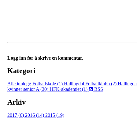
Logg inn for å skrive en kommentar.
Kategori
Alle innlegg
Fotballskole (1)
Hallingdal Fotballklubb (2)
Hallingda
kvinner senior A (30)
HFK-akademiet (1)
RSS
Arkiv
2017 (6)
2016 (14)
2015 (19)