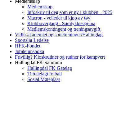
Medlemskap
Medlemskap
Infoskriv til deg som er ny i klubben - 2025
Macron - veileder til kjøp av tøy
Klubbovergang - Samtykkeskjema
Medlemskontingent og treningsavgift
Vidju-akademiet og sonetreninger/Hallinglag
Sportslig Ledelse
HFK-Fondet
Jubileumsboka
Frivillig? Kioskrutiner og rutiner for kampvert
Hallingdal FK Samfunn
Hallingdal FK Gatelag
Tilrettelagt fotball
Sosial Møteplass