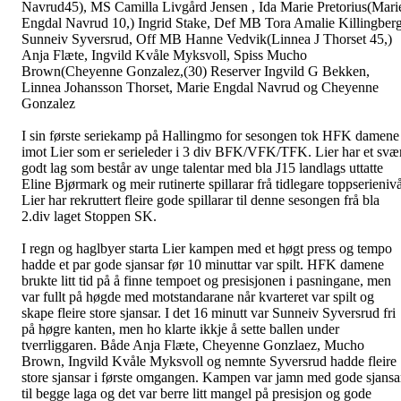
Navrud45), MS Camilla Livgård Jensen , Ida Marie Pretorius(Mari
Engdal Navrud 10,) Ingrid Stake, Def MB Tora Amalie Killingberg
Sunneiv Syversrud, Off MB Hanne Vedvik(Linnea J Thorset 45,)
Anja Flæte, Ingvild Kvåle Myksvoll, Spiss Mucho
Brown(Cheyenne Gonzalez,(30) Reserver Ingvild G Bekken,
Linnea Johansson Thorset, Marie Engdal Navrud og Cheyenne
Gonzalez
I sin første seriekamp på Hallingmo for sesongen tok HFK damene
imot Lier som er serieleder i 3 div BFK/VFK/TFK. Lier har et svæ
godt lag som består av unge talentar med bla J15 landlags uttatte
Eline Bjørmark og meir rutinerte spillarar frå tidlegare toppserienivå
Lier har rekruttert fleire gode spillarar til denne sesongen frå bla
2.div laget Stoppen SK.
I regn og haglbyer starta Lier kampen med et høgt press og tempo
hadde et par gode sjansar før 10 minuttar var spilt. HFK damene
brukte litt tid på å finne tempoet og presisjonen i pasningane, men
var fullt på høgde med motstandarane når kvarteret var spilt og
skape fleire store sjansar. I det 16 minutt var Sunneiv Syversrud fri
på høgre kanten, men ho klarte ikkje å sette ballen under
tverrliggaren. Både Anja Flæte, Cheyenne Gonzlaez, Mucho
Brown, Ingvild Kvåle Myksvoll og nemnte Syversrud hadde fleire
store sjansar i første omgangen. Kampen var jamn med gode sjansa
til begge laga og det var berre litt mangel på presisjon og gode