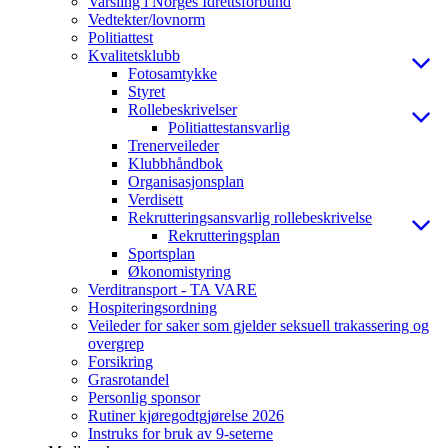
Varsling i Norges Idrettsforbund
Vedtekter/lovnorm
Politiattest
Kvalitetsklubb
Fotosamtykke
Styret
Rollebeskrivelser
Politiattestansvarlig
Trenerveileder
Klubbhåndbok
Organisasjonsplan
Verdisett
Rekrutteringsansvarlig rollebeskrivelse
Rekrutteringsplan
Sportsplan
Økonomistyring
Verditransport - TA VARE
Hospiteringsordning
Veileder for saker som gjelder seksuell trakassering og
overgrep
Forsikring
Grasrotandel
Personlig sponsor
Rutiner kjøregodtgjørelse 2026
Instruks for bruk av 9-seterne