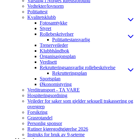
Varsling i Norges Idrettsforbund
Vedtekter/lovnorm
Politiattest
Kvalitetsklubb
Fotosamtykke
Styret
Rollebeskrivelser
Politiattestansvarlig
Trenerveileder
Klubbhåndbok
Organisasjonsplan
Verdisett
Rekrutteringsansvarlig rollebeskrivelse
Rekrutteringsplan
Sportsplan
Økonomistyring
Verditransport - TA VARE
Hospiteringsordning
Veileder for saker som gjelder seksuell trakassering og
overgrep
Forsikring
Grasrotandel
Personlig sponsor
Rutiner kjøregodtgjørelse 2026
Instruks for bruk av 9-seterne