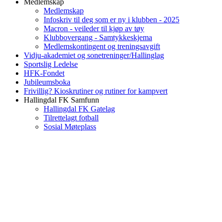
Medlemskap
Medlemskap
Infoskriv til deg som er ny i klubben - 2025
Macron - veileder til kjøp av tøy
Klubbovergang - Samtykkeskjema
Medlemskontingent og treningsavgift
Vidju-akademiet og sonetreninger/Hallinglag
Sportslig Ledelse
HFK-Fondet
Jubileumsboka
Frivillig? Kioskrutiner og rutiner for kampvert
Hallingdal FK Samfunn
Hallingdal FK Gatelag
Tilrettelagt fotball
Sosial Møteplass