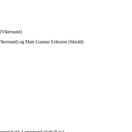
(Vikersund)
ikersund) og Mats Gunnar Eriksson (Skiold)
ingsbakk Langstrand (fotball.no)