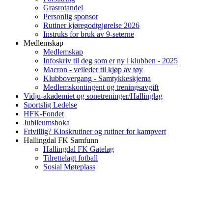
Grasrotandel
Personlig sponsor
Rutiner kjøregodtgjørelse 2026
Instruks for bruk av 9-seterne
Medlemskap
Medlemskap
Infoskriv til deg som er ny i klubben - 2025
Macron - veileder til kjøp av tøy
Klubbovergang - Samtykkeskjema
Medlemskontingent og treningsavgift
Vidju-akademiet og sonetreninger/Hallinglag
Sportslig Ledelse
HFK-Fondet
Jubileumsboka
Frivillig? Kioskrutiner og rutiner for kampvert
Hallingdal FK Samfunn
Hallingdal FK Gatelag
Tilrettelagt fotball
Sosial Møteplass