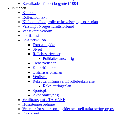
Kavalkade - fra det begynte i 1994
Klubben
Klubben
Roller/Kontakt
Klubbhåndbok, rollebeskrivelser, og sportsplan
Varsling i Norges Idrettsforbund
Vedtekter/lovnorm
Politiattest
Kvalitetsklubb
Fotosamtykke
Styret
Rollebeskrivelser
Politiattestansvarlig
Trenerveileder
Klubbhåndbok
Organisasjonsplan
Verdisett
Rekrutteringsansvarlig rollebeskrivelse
Rekrutteringsplan
Sportsplan
Økonomistyring
Verditransport - TA VARE
Hospiteringsordning
Veileder for saker som gjelder seksuell trakassering og o
Forsikring