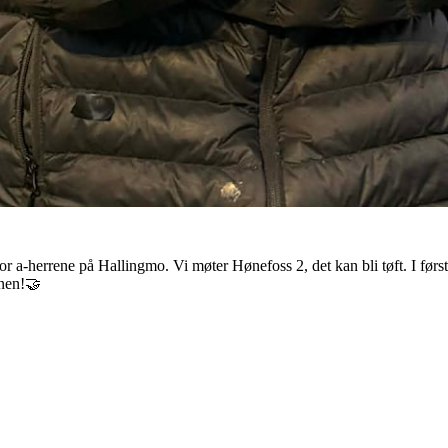
r a-herrene på Hallingmo. Vi møter Hønefoss 2, det kan bli tøft. I først
unen!🤝