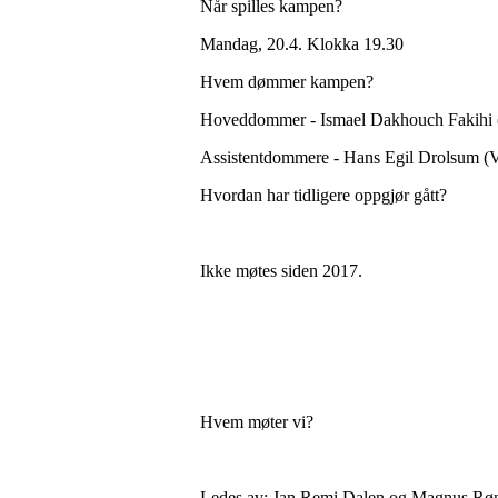
Når spilles kampen?
Mandag, 20.4. Klokka 19.30
Hvem dømmer kampen?
Hoveddommer - Ismael Dakhouch Fakihi 
Assistentdommere - Hans Egil Drolsum (V
Hvordan har tidligere oppgjør gått?
Ikke møtes siden 2017.
Hvem møter vi?
Ledes av: Jan Remi Dalen og Magnus Rønn