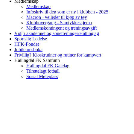
Medlemskap
Medlemskap
Infoskriv til deg som er ny i klubben - 2025
Macron - veileder til kjøp av tøy
Klubbovergang - Samtykkeskjema
Medlemskontingent og treningsavgift
Vidju-akademiet og sonetreninger/Hallinglag
Sportslig Ledelse
HFK-Fondet
Jubileumsboka
Frivillig? Kioskrutiner og rutiner for kampvert
Hallingdal FK Samfunn
Hallingdal FK Gatelag
Tilrettelagt fotball
Sosial Møteplass