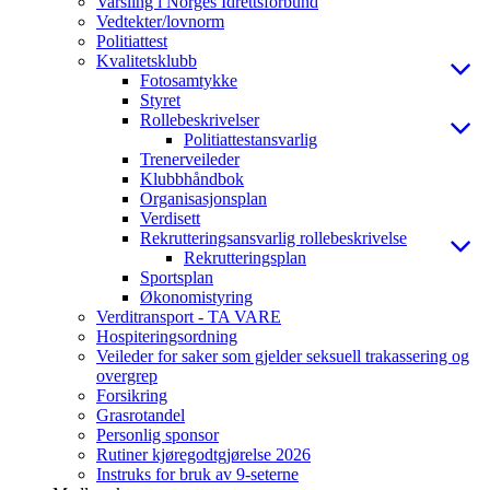
Varsling i Norges Idrettsforbund
Vedtekter/lovnorm
Politiattest
Kvalitetsklubb
Fotosamtykke
Styret
Rollebeskrivelser
Politiattestansvarlig
Trenerveileder
Klubbhåndbok
Organisasjonsplan
Verdisett
Rekrutteringsansvarlig rollebeskrivelse
Rekrutteringsplan
Sportsplan
Økonomistyring
Verditransport - TA VARE
Hospiteringsordning
Veileder for saker som gjelder seksuell trakassering og
overgrep
Forsikring
Grasrotandel
Personlig sponsor
Rutiner kjøregodtgjørelse 2026
Instruks for bruk av 9-seterne