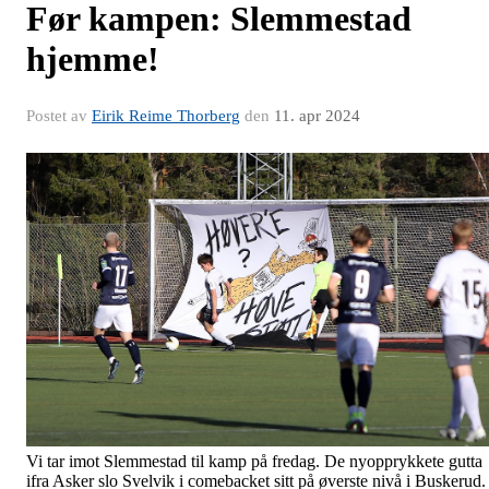
Før kampen: Slemmestad
hjemme!
Postet av
Eirik Reime Thorberg
den
11. apr 2024
Vi tar imot Slemmestad til kamp på fredag. De nyopprykkete gutta
ifra Asker slo Svelvik i comebacket sitt på øverste nivå i Buskerud.