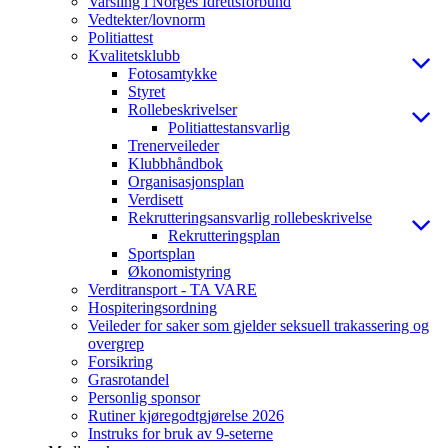
Varsling i Norges Idrettsforbund
Vedtekter/lovnorm
Politiattest
Kvalitetsklubb
Fotosamtykke
Styret
Rollebeskrivelser
Politiattestansvarlig
Trenerveileder
Klubbhåndbok
Organisasjonsplan
Verdisett
Rekrutteringsansvarlig rollebeskrivelse
Rekrutteringsplan
Sportsplan
Økonomistyring
Verditransport - TA VARE
Hospiteringsordning
Veileder for saker som gjelder seksuell trakassering og
overgrep
Forsikring
Grasrotandel
Personlig sponsor
Rutiner kjøregodtgjørelse 2026
Instruks for bruk av 9-seterne