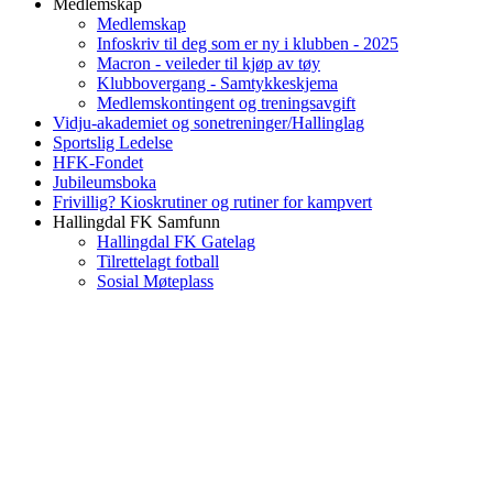
Medlemskap
Medlemskap
Infoskriv til deg som er ny i klubben - 2025
Macron - veileder til kjøp av tøy
Klubbovergang - Samtykkeskjema
Medlemskontingent og treningsavgift
Vidju-akademiet og sonetreninger/Hallinglag
Sportslig Ledelse
HFK-Fondet
Jubileumsboka
Frivillig? Kioskrutiner og rutiner for kampvert
Hallingdal FK Samfunn
Hallingdal FK Gatelag
Tilrettelagt fotball
Sosial Møteplass