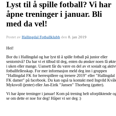
Lyst til å spille fotball? Vi har
åpne treninger i januar. Bli
med da vel!
Postet av
Hallingdal Fotballklubb
den
8. jan 2019
Hei!
Bor du i Hallingdal og har lyst til å spille fotball på junior eller
seniornivå? Da har vi et tilbud til deg, enten du ønsker noen få økte
i uken eller mange. Uansett får du være en del av et sosialt og aktiv
fotballfellesskap. For mer informasjon meld deg inn i gruppen
"Hallingdal FK for herrespillere og trenere 2019" eller "Hallingdal
FK damer" på facebook. Du kan også ta kontakt med Ingvild Kvål
Myksvoll (jenter) eller Jan-Eirik "Jansen" Thorberg (gutter).
Vi har åpne treninger i januar! Kom på trening helt uforpliktende o
se om dette er noe for deg! Håper vi ser deg :)