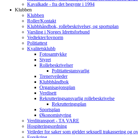
Kavalkade - fra det begynte i 1994
Klubben
Klubben
Roller/Kontakt
Klubbhåndbok, rollebeskrivelser, og sportsplan
Varsling i Norges Idrettsforbund
Vedtekter/lovnorm
Politiattest
Kvalitetsklubb
Fotosamtykke
Styret
Rollebeskrivelser
Politiattestansvarlig
Trenerveileder
Klubbhåndbok
Organisasjonsplan
Verdisett
Rekrutteringsansvarlig rollebeskrivelse
Rekrutteringsplan
Sportsplan
Økonomistyring
Verditransport - TA VARE
Hospiteringsordning
Veileder for saker som gjelder seksuell trakassering og o
Forsikring