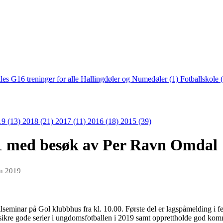
lles G16 treninger for alle Hallingdøler og Numedøler (1)
Fotballskole 
19 (13)
2018 (21)
2017 (11)
2016 (18)
2015 (39)
/1 med besøk av Per Ravn Omdal
an 2019
llseminar på Gol klubbhus fra kl. 10.00. Første del er lagspåmelding i f
l sikre gode serier i ungdomsfotballen i 2019 samt opprettholde god ko