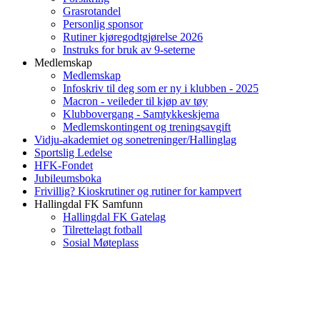
Grasrotandel
Personlig sponsor
Rutiner kjøregodtgjørelse 2026
Instruks for bruk av 9-seterne
Medlemskap
Medlemskap
Infoskriv til deg som er ny i klubben - 2025
Macron - veileder til kjøp av tøy
Klubbovergang - Samtykkeskjema
Medlemskontingent og treningsavgift
Vidju-akademiet og sonetreninger/Hallinglag
Sportslig Ledelse
HFK-Fondet
Jubileumsboka
Frivillig? Kioskrutiner og rutiner for kampvert
Hallingdal FK Samfunn
Hallingdal FK Gatelag
Tilrettelagt fotball
Sosial Møteplass