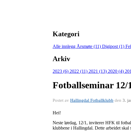
Kategori
Alle innlegg
Årsmøte (11)
Digipost (1)
Fe
Arkiv
2023 (6)
2022 (11)
2021 (13)
2020 (4)
20
Fotballseminar 12
Postet av
Hallingdal Fotballklubb
den
3. j
Hei!
Neste lørdag, 12/1, inviterer HFK til fotba
klubbene i Hallingdal. Dette arbeidet ska